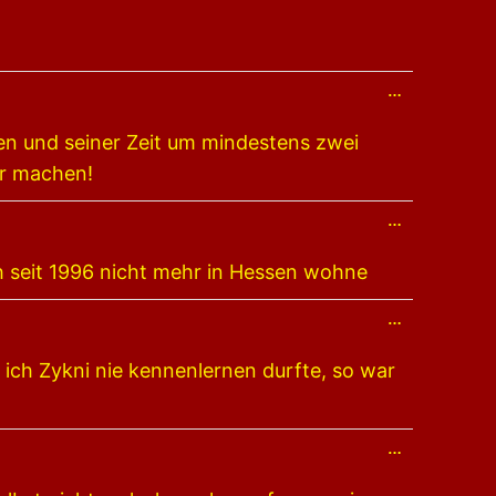
Metabox
ein-/ausblend
Diese
…
Metabox
ein-/ausblend
n und seiner Zeit um mindestens zwei
er machen!
Diese
…
Metabox
ein-/ausblend
h seit 1996 nicht mehr in Hessen wohne
Diese
…
Metabox
ein-/ausblend
ich Zykni nie kennenlernen durfte, so war
Diese
…
Metabox
ein-/ausblend