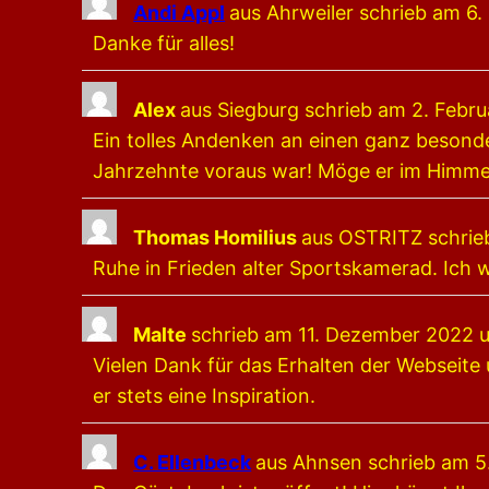
Andi Appl
aus
Ahrweiler
schrieb am
6.
Danke für alles!
Alex
aus
Siegburg
schrieb am
2. Febru
Ein tolles Andenken an einen ganz besond
Jahrzehnte voraus war! Möge er im Himmel
Thomas Homilius
aus
OSTRITZ
schrie
Ruhe in Frieden alter Sportskamerad. Ich
Malte
schrieb am
11. Dezember 2022
Vielen Dank für das Erhalten der Webseite
er stets eine Inspiration.
C. Ellenbeck
aus
Ahnsen
schrieb am
5